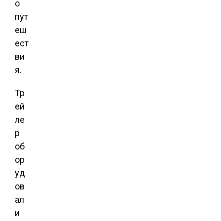
о
пут
еш
ест
ви
я.
Тр
ей
ле
р
об
ор
уд
ов
ал
и