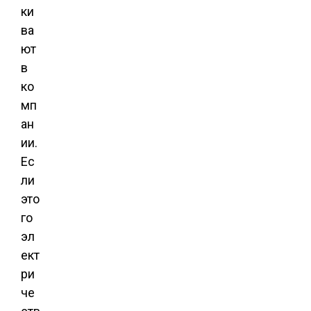
ки
ва
ют
в
ко
мп
ан
ии.
Ес
ли
это
го
эл
ект
ри
че