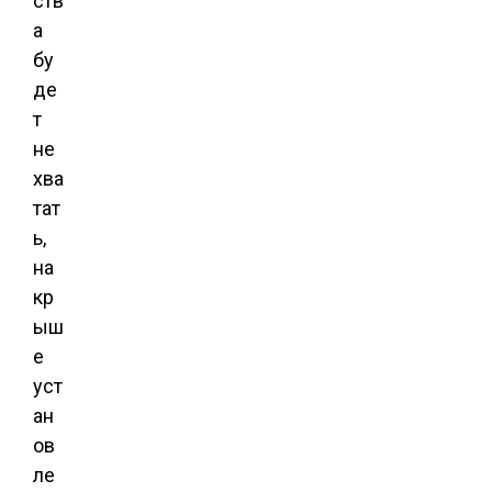
ств
а
бу
де
т
не
хва
тат
ь,
на
кр
ыш
е
уст
ан
ов
ле