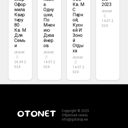
Офор
А
Кв. М
2023
Мила
Одну
С
otonet
Квар
Шки,
Парн
Тиру
По
Ой,
14.07.2
80
Мнен
Кухн
024
Кв. М
Ию
Ей И
Для
Диза
Зоно
Семь
Йнер
Й
И
Ов
Отды
Ха
otonet
otonet
otonet
26.09.2
14.07.2
024
024
14.07.2
024
Copyright © 2025
OTONET
Обратная связь
info@gototop.ee