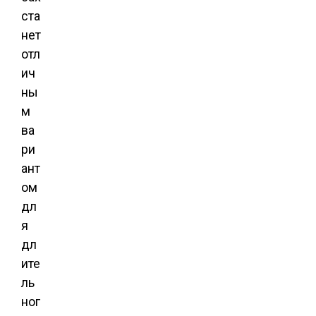
ста
нет
отл
ич
ны
м
ва
ри
ант
ом
дл
я
дл
ите
ль
ног