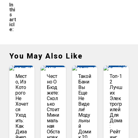
In
thi
s
art
icl
e:
You May Also Like
Мест
Чест
Такой
Топ-1
О, Из
Но О
Бани
2
Кото
Бюд
Вы
Лучш
Рого
Жете:
Еще
Их
Не
Скол
Не
Элек
Хочет
Ько
Виде
Трогр
Ся
Стоит
Ли!
Илей
Уход
Мини
Моду
Для
Ить:
Маль
Льны
Дома
Как
Ная
Й
:
Диза
Обста
Доми
Рейт
Йнер
Новк
К 20
Инг