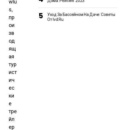
Дома: Рейтинг 2023
wlu
s,
Уход За Бассейном На Даче: Советы
пр
От Ivd.ru
ои
зв
од
ящ
ая
тур
ист
ич
ес
ки
е
тре
йл
ер