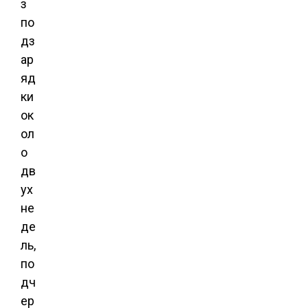
з
по
дз
ар
яд
ки
ок
ол
о
дв
ух
не
де
ль,
по
дч
ер