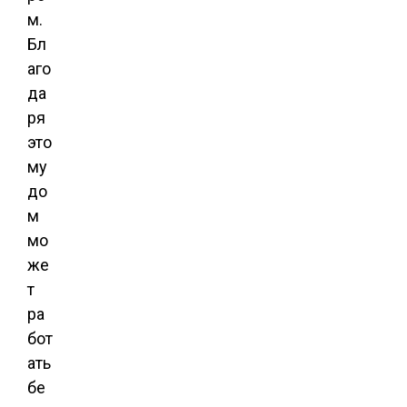
м.
Бл
аго
да
ря
это
му
до
м
мо
же
т
ра
бот
ать
бе