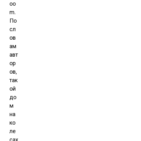
oo
m.
По
сл
ов
ам
авт
ор
ов,
так
ой
до
м
на
ко
ле
сах