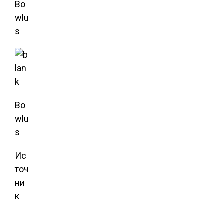
Bo
wlu
s
Bo
wlu
s
Ис
точ
ни
к