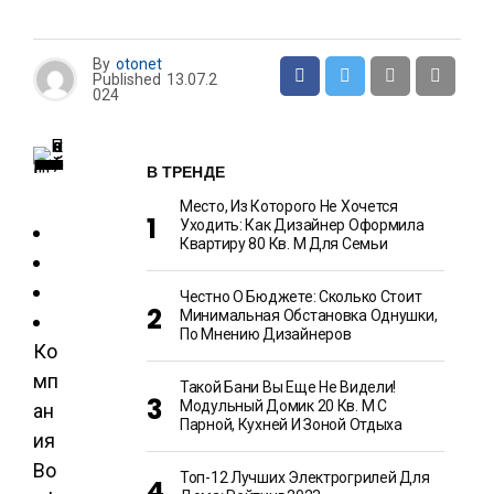
By
otonet
Published
13.07.2
024
В ТРЕНДЕ
Место, Из Которого Не Хочется
Уходить: Как Дизайнер Оформила
Квартиру 80 Кв. М Для Семьи
Честно О Бюджете: Сколько Стоит
Минимальная Обстановка Однушки,
По Мнению Дизайнеров
Ко
мп
Такой Бани Вы Еще Не Видели!
Модульный Домик 20 Кв. М С
ан
Парной, Кухней И Зоной Отдыха
ия
Bo
Топ-12 Лучших Электрогрилей Для