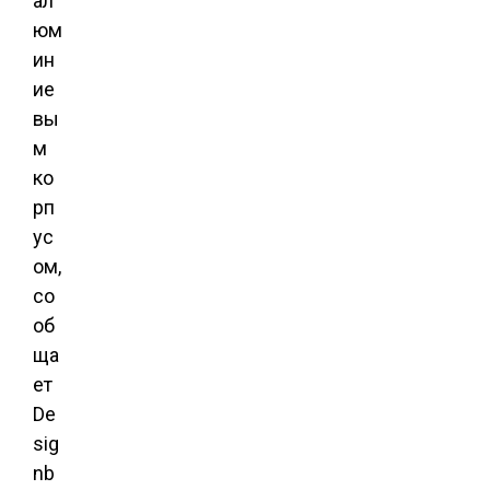
ал
юм
ин
ие
вы
м
ко
рп
ус
ом,
со
об
ща
ет
De
sig
nb