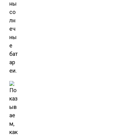
ны
со
лн
еч
ны
е
бат
ар
еи.