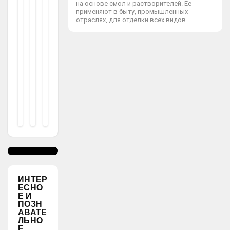
9
Вар
на основе смол и растворителей. Ее
2
К
применяют в быту, промышленных
6.
Иан
В.
отраслях, для отделки всех видов...
09
М
.2
Тов
02
ot
4
От
on
et
Диз
2
6.
Айн
09
.2
Еро
02
В
4
otonet
2
6.09.2024
ИНТЕР
ЕСНО
Е И
ПОЗН
АВАТЕ
ЛЬНО
Е