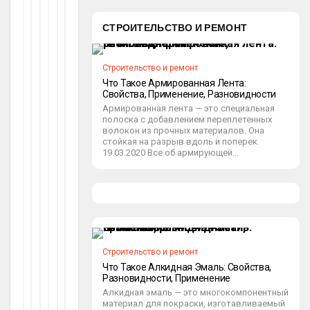
С
Е
Сде
Кабину В Квартире
Н
К
1
А
Лат
Ух
9
СТРОИТЕЛЬСТВО И РЕМОНТ
Д
Н
7
Ь
О
Е
0
Лг
Й-
Г
Вме
Строительство и ремонт
О
Г
О
Что Такое Армированная Лента:
Сто
О
Д
ot
Свойства, Применение, Разновидности
Ст
А
on
Сте
Армированная лента — это специальная
И
З
et
полоска с добавлением переплетенных
2
Н
А
Нки
волокон из прочных материалов. Она
6.
О
3
стойкая на разрыв вдоль и поперек.
В
09
Й
М
19.03.2020 Все об армирующей...
.2
И
Е
Гос
02
С
Ся
4
П
Ц
Тин
А
А?
Ой?
Л
К
Ь
В
7
Н
А
Е
Рт
Сти
Строительство и ремонт
Й
И
Что Такое Алкидная Эмаль: Свойства,
Льн
Р
Разновидности, Применение
ot
А
on
Алкидная эмаль — это многокомпонентный
Ых
5
et
материал для покраски, изготавливаемый