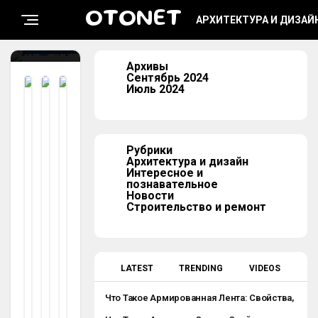
Ьи
OTONET
АРХИТЕКТУРА И ДИЗАЙ
otonet
2
6.09.2024
Архивы
Сентябрь 2024
Июль 2024
Ар
Ар
Ст
хи
хи
ро
те
те
ит
кт
кт
ел
ур
ур
ьс
а
а
тв
Рубрики
и
и
о
ди
ди
и
Архитектура и дизайн
за
за
ре
Интересное и
йн
йн
мо
познавательное
нт
К
К
Новости
7
В
А
Строительство и ремонт
С
А
К
П
Рт
Д
О
И
И
С
Р
За
О
А
Й
LATEST
TRENDING
VIDEOS
Б
Д
Н
О
Л
Е
Что Такое Армированная Лента: Свойства,
В
Я
Р
Применение, Разновидности
С