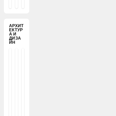
4
АРХИТ
ЕКТУР
А И
ДИЗА
ЙН
Ар
Ар
Ар
хи
хи
хи
те
те
те
кт
кт
кт
ур
ур
ур
а
а
а
и
и
и
ди
ди
ди
за
за
за
йн
йн
йн
7
Д
О
С
И
Ф
П
За
О
О
Й
Р