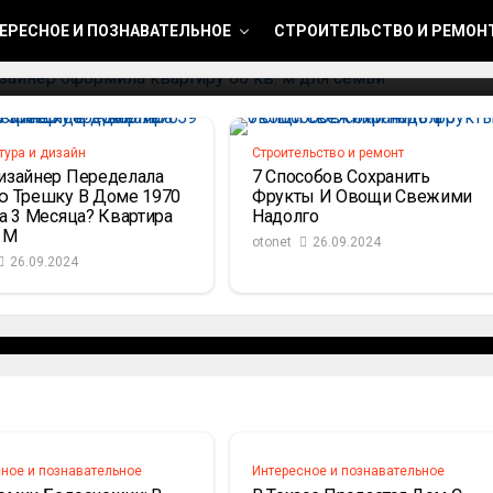
в. М Для Семьи
ЕРЕСНОЕ И ПОЗНАВАТЕЛЬНОЕ
СТРОИТЕЛЬСТВО И РЕМОН
тура и дизайн
Строительство и ремонт
изайнер Переделала
7 Способов Сохранить
ю Трешку В Доме 1970
Фрукты И Овощи Свежими
За 3 Месяца? Квартира
Надолго
. М
otonet
26.09.2024
ки В Гостиной? 7
26.09.2024
Дизайнеров
ное и познавательное
Интересное и познавательное