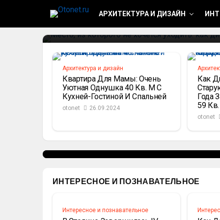
Оформила Квартиру 80 К
АРХИТЕКТУРА И ДИЗАЙН
ИНТ
otonet
26.09.2024
Архитектура и дизайн
Архитек
Квартира Для Мамы: Очень
Как Д
Уютная Однушка 40 Кв. М С
Стару
Кухней-Гостиной И Спальней
Года 
СТРОИТЕЛЬСТВО И РЕМОНТ
59 Кв
otonet
26.09.2024
Что Сделать Вместо Стен
otonet
Стильных Вариантов От 
otonet
26.09.2024
ИНТЕРЕСНОЕ И ПОЗНАВАТЕЛЬНОЕ
Интересное и познавательное
Интерес