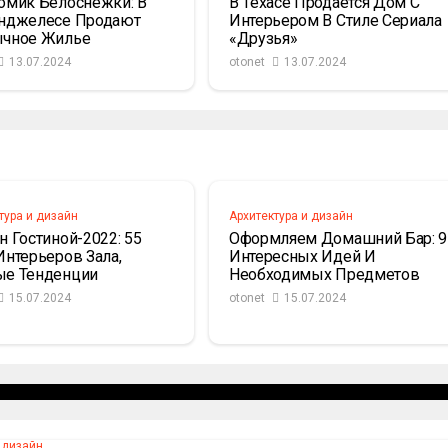
омик Белоснежки: В
В Техасе Продается Дом С
нджелесе Продают
Интерьером В Стиле Сериала
чное Жилье
«Друзья»
13.07.2024
otonet
13.07.2024
тура и дизайн
Архитектура и дизайн
н Гостиной-2022: 55
Оформляем Домашний Бар: 9
Интерьеров Зала,
Интересных Идей И
е Тенденции
Необходимых Предметов
15.07.2024
otonet
15.07.2024
хожей: Как
Пространство
 дизайн