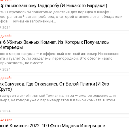
Организованному Гардеробу (и Никакого Бардака!)
ать? Перечислили пошаговые действия для порядка в шкафу 1
ространство Частая проблема, с которой сталкиваются обладатели
ов, — ничем не заполненные...
7.2024
 дизайн
: 6 Убитых Ванных Комнат, Из Которых Получились
Интерьеры
ьного микро-санузла — в эффектный светлый интерьер Изначально
ата и туалет были разделены перегородкой. Это обеспечивало
приватность, но вместе...
7.2024
 дизайн
х Cанузлов, Где Отказались От Белой Плитки (и Это
руто)
 санузел с синей плиткой Темная палитра — смелое решение для
ьера, не говоря уже о паре квадратов в ванной комнате. В этом
7.2024
 дизайн
нной Комнаты 2022: 100 Фото Модных Интерьеров