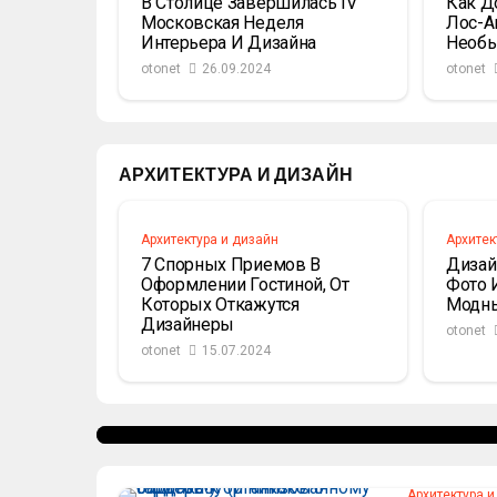
В Столице Завершилась IV
Как Д
Московская Неделя
Лос-А
Интерьера И Дизайна
Необы
otonet
26.09.2024
otonet
АРХИТЕКТУРА И ДИЗАЙН
Архитектура и дизайн
Архитек
7 Спорных Приемов В
Дизай
Оформлении Гостиной, От
Фото 
Которых Откажутся
Модны
СТРОИТЕЛЬСТВО И РЕМОНТ
Дизайнеры
otonet
Идеи Для Маленькой При
otonet
15.07.2024
Оформить И Обставить 
otonet
26.09.2024
Архитектура и