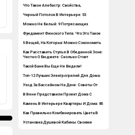
Разновидности, Применение
Что Такое Алебастр: Свойства,
Применение, Разновидности
Черный Потолок В Интерьере: 53
Фотопримеров Удачных Сочетаний
Можно Не Белый: 9 Потрясающих
Дизайнерских Решений С Цветным
Фундамент Финского Типа: Что Это Такое
Потолком
И Почему Его Стоит Выбрать
5 Вещей, На Которых Можно Сэкономить
В Гостиной
Как Расставить Стулья В Обеденной Зоне:
6 Стильных Примеров
Честно О Бюджете: Сколько Стоит
Минимальная Обстановка Однушки, По
Такой Бани Вы Еще Не Видели!
Мнению Дизайнеров
Модульный Домик 20 Кв. М С Парной,
Топ-12 Лучших Электрогрилей Для Дома:
Кухней И Зоной Отдыха
Рейтинг 2023
Уход За Бассейном На Даче: Советы От
Ivd.ru
В Вене Представили Проект Дома С
Садом На Крыше Здания
Камень В Интерьере Квартиры И Дома: 85
Идей Отделки И Сочетаний
Как Правильно Комбинировать Цвета В
Интерьере: Используем Цветовой Круг И
Установка Душевой Кабины Своими
Другие Приемы
Своими Рукамими: Как Устанавливать
Кабину В Квартире