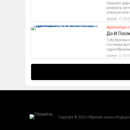
Санузел дав
комната, ин
спальни или г
otonet
15.0
Архитектура и
До И Посл
1 Из безлик
гостиная был
однообразный
otonet
15.0
Copyright © 2025 Обратная связь info@got