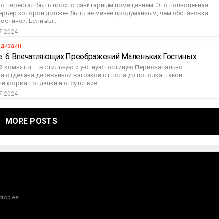
но перестал быть просто санитарным помещением. Это полноценная
терьер которой должен быть не менее продуманным, чем обстановка
остиной. Если вы...
7.2024
 дизайн
е: 6 Впечатляющих Преображений Маленьких Гостиных
ой комнаты — в стильную и уютную гостиную Первоначально
а отделана деревянной вагонкой от пола до потолка. Такой
 формат отделки и отсутствие...
7.2024
MORE POSTS
otop.ee