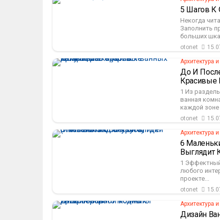
5 Шагов К 
Некогда чит
Заполнить п
больших шкаф
otonet
15.0
Архитектура и
До И После
Красивые 
1 Из раздел
ванная комн
каждой зоне 
otonet
15.0
Архитектура и
6 Маленьки
Выглядит К
1 Эффектный
любого интер
проекте...
otonet
15.0
Архитектура и
Дизайн Ва