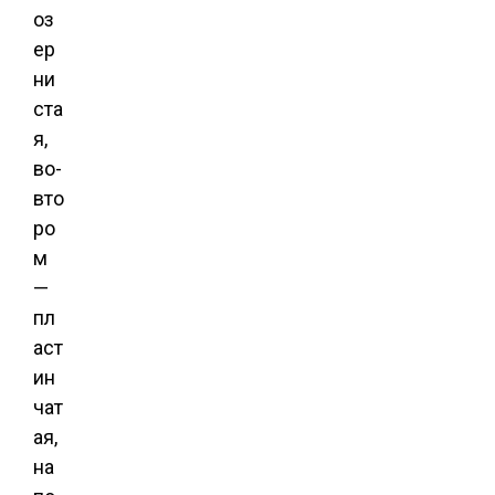
оз
ер
ни
ста
я,
во-
вто
ро
м
—
пл
аст
ин
чат
ая,
на