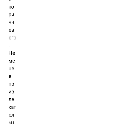
ко
ри
чн
ев
ого
.
Не
ме
не
е
пр
ив
ле
кат
ел
ьн