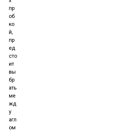
х
пр
об
ко
й,
пр
ед
сто
ит
вы
бр
ать
ме
жд
у
агл
ом