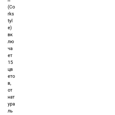
(Co
rks
tyl
e)
вк
лю
ча
ет
15
цв
ето
в,
от
нат
ура
ль