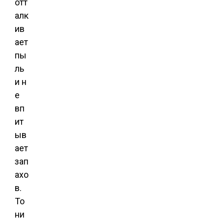
отт
алк
ив
ает
пы
ль
и н
е
вп
ит
ыв
ает
зап
ахо
в.
То
ни