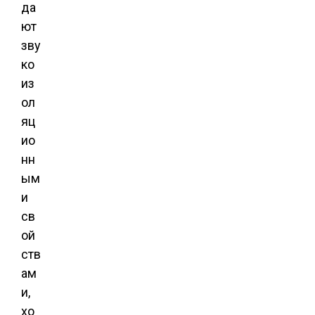
да
ют
зву
ко
из
ол
яц
ио
нн
ым
и
св
ой
ств
ам
и,
хо