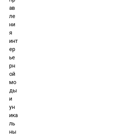
ав
ле
ни
я
инт
ер
ье
рн
ой
мо
ды
и
ун
ика
ль
ны