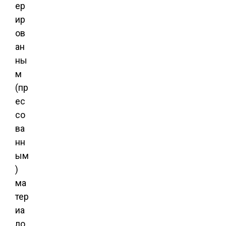
ер
ир
ов
ан
ны
м
(пр
ес
со
ва
нн
ым
)
ма
тер
иа
ло