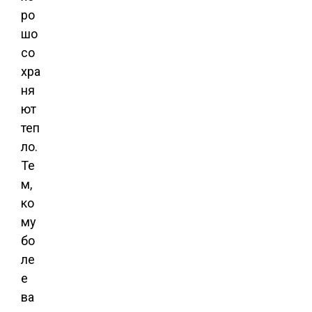
ро
шо
со
хра
ня
ют
теп
ло.
Те
м,
ко
му
бо
ле
е
ва