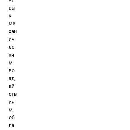
вы
к
ме
хан
ич
ес
ки
м
во
зд
ей
ств
ия
м,
об
ла