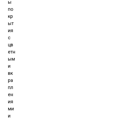
ы
по
кр
ыт
ия
с
цв
етн
ым
и
вк
ра
пл
ен
ия
ми
и