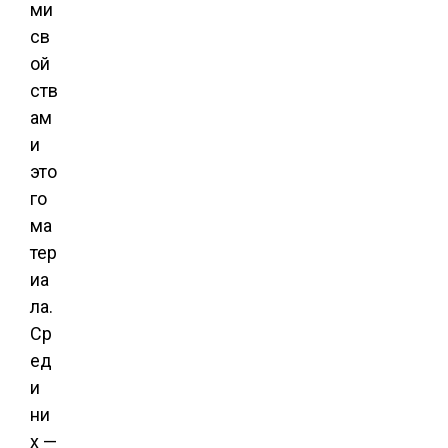
ми
св
ой
ств
ам
и
это
го
ма
тер
иа
ла.
Ср
ед
и
ни
х —