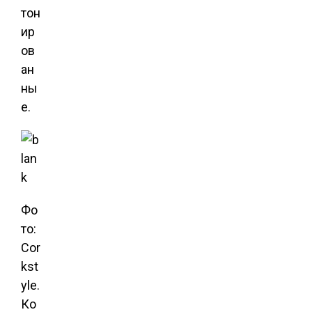
тон
ир
ов
ан
ны
е.
Фо
то:
Cor
kst
yle.
Ко