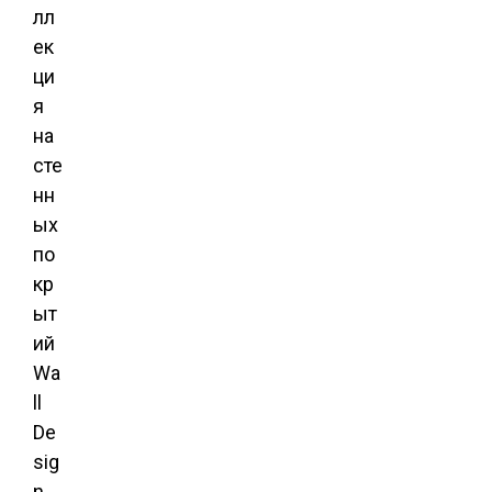
лл
ек
ци
я
на
сте
нн
ых
по
кр
ыт
ий
Wa
ll
De
sig
n