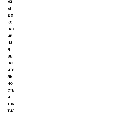
жн
ы
де
ко
рат
ив
на
я
вы
раз
ите
ль
но
сть
и
так
тил