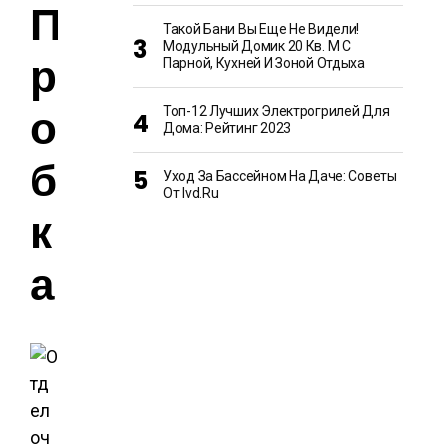
П
Такой Бани Вы Еще Не Видели!
Модульный Домик 20 Кв. М С
р
Парной, Кухней И Зоной Отдыха
о
Топ-12 Лучших Электрогрилей Для
Дома: Рейтинг 2023
б
Уход За Бассейном На Даче: Советы
От Ivd.ru
к
а