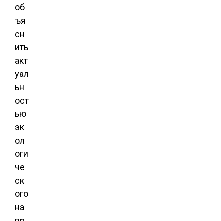
об
ъя
сн
ить
акт
уал
ьн
ост
ью
эк
ол
оги
че
ск
ого
на
пр