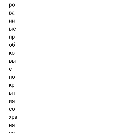
ро
ва
нн
ые
пр
об
ко
вы
е
по
кр
ыт
ия
со
хра
нят
цв