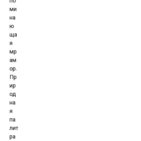
по
ми
на
ю
ща
я
мр
ам
ор.
Пр
ир
од
на
я
па
лит
ра