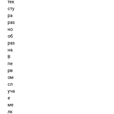
тек
сту
ра
раз
но
об
раз
на.
В
пе
рв
ом
сл
уча
е
ме
лк