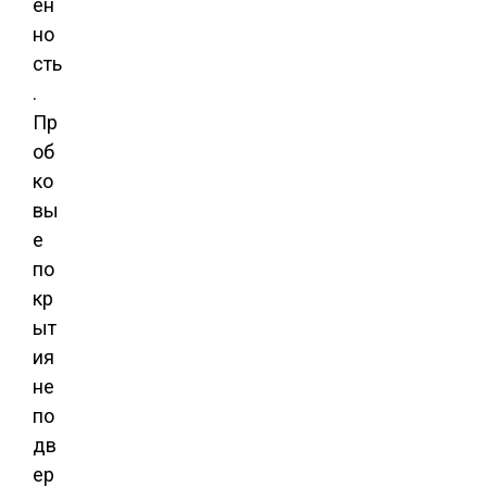
ен
но
сть
.
Пр
об
ко
вы
е
по
кр
ыт
ия
не
по
дв
ер