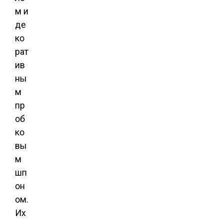
м и
де
ко
рат
ив
ны
м
пр
об
ко
вы
м
шп
он
ом.
Их