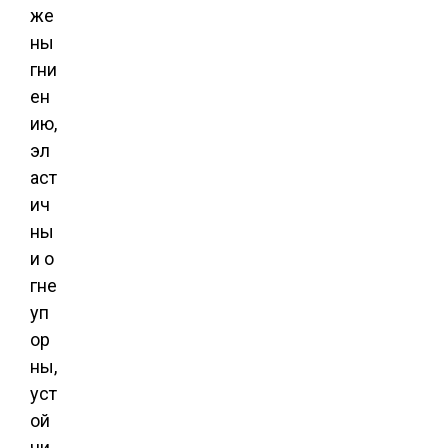
же
ны
гни
ен
ию,
эл
аст
ич
ны
и о
гне
уп
ор
ны,
уст
ой
чи