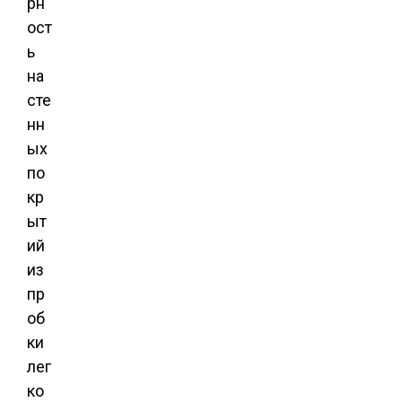
рн
ост
ь
на
сте
нн
ых
по
кр
ыт
ий
из
пр
об
ки
лег
ко