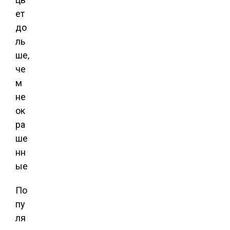
ет
до
ль
ше,
че
м
не
ок
ра
ше
нн
ые
По
пу
ля