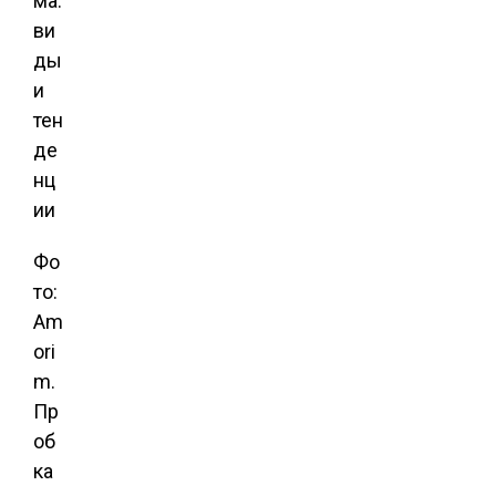
Фо
то:
Am
ori
m.
Пр
об
ка