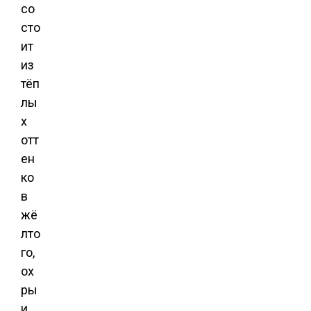
со
сто
ит
из
тёп
лы
х
отт
ен
ко
в
жё
лто
го,
ох
ры
и