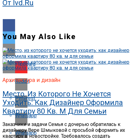
От Ivd.ru
You May Also Like
Flipboard
Архитектура и дизайн
Reddit
Место, Из Которого Не Хочется
Pinterest
Уходить: Как Дизайнер Оформила
Квартиру 80 Кв. М Для Семьи
Whatsapp
Заказчики и задачи Семья с дочерью обратилась к
дизайнеру Вере Шмыковой с просьбой оформить их
Whatsapp
квартиру в новостройке. Требовалось создать