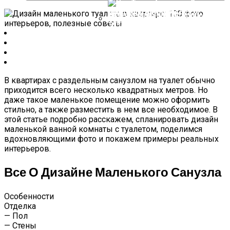
Вытяжек Каминного Типа Candy
Дизайн Гостиной-2022: 55 Фото
Доступны В России
Интерьеров Зала, Модные
Тенденции
Что Такое Алкидная Эмаль:
Свойства, Разновидности,
Применение
В квартирах с раздельным санузлом на туалет обычно
приходится всего несколько квадратных метров. Но
даже такое маленькое помещение можно оформить
стильно, а также разместить в нем все необходимое. В
этой статье подробно расскажем, спланировать дизайн
маленькой ванной комнаты с туалетом, поделимся
вдохновляющими фото и покажем примеры реальных
интерьеров.
Все О Дизайне Маленького Санузла
Особенности
Отделка
— Пол
— Стены