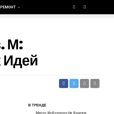
 РЕМОНТ
. М:
 Идей
В ТРЕНДЕ
Место, Из Которого Не Хочется