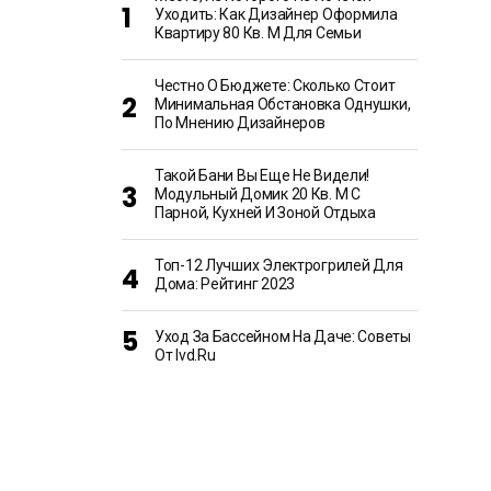
Уходить: Как Дизайнер Оформила
Квартиру 80 Кв. М Для Семьи
Честно О Бюджете: Сколько Стоит
Минимальная Обстановка Однушки,
По Мнению Дизайнеров
Такой Бани Вы Еще Не Видели!
Модульный Домик 20 Кв. М С
Парной, Кухней И Зоной Отдыха
Топ-12 Лучших Электрогрилей Для
Дома: Рейтинг 2023
Уход За Бассейном На Даче: Советы
От Ivd.ru