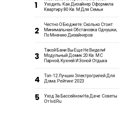
Уходить: Как Дизайнер Оформила
Квартиру 80 Кв. М Для Семьи
Честно О Бюджете: Сколько Стоит
Минимальная Обстановка Однушки,
По Мнению Дизайнеров
Такой Бани Вы Еще Не Видели!
Модульный Домик 20 Кв. М С
Парной, Кухней И Зоной Отдыха
Топ-12 Лучших Электрогрилей Для
Дома: Рейтинг 2023
Уход За Бассейном На Даче: Советы
От Ivd.ru