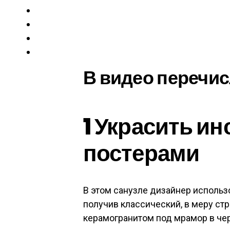
В видео перечис
1
Украсить и
постерами
В этом санузле дизайнер использ
получив классический, в меру ст
керамогранитом под мрамор в чер