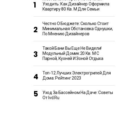
Уходить: Как Дизайнер Оформила
Квартиру 80 Кв. М Для Семьи
Честно О Бюджете: Сколько Стоит
Минимальная Обстановка Однушки,
По Мнению Дизайнеров
Такой Бани Вы Еще Не Видели!
Модульный Домик 20 Кв. М С
Парной, Кухней И Зоной Отдыха
Топ-12 Лучших Электрогрилей Для
Дома: Рейтинг 2023
Уход За Бассейном На Даче: Советы
От Ivd.ru