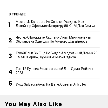
В ТРЕНДЕ
Место, Из Которого Не Хочется Уходить: Как
Дизайнер Оформила Квартиру 80 Кв. М Для Семьи
Честно О Бюджете: Сколько Стоит Минимальная
Обстановка Однушки, По Мнению Дизайнеров
Такой Бани Вы Еще Не Видели! Модульный Домик 20
Кв. М С Парной, Кухней И Зоной Отдыха
Топ-12 Лучших Электрогрилей Для Дома: Рейтинг
2023
Уход За Бассейном На Даче: Советы От Ivd.ru
You May Also Like