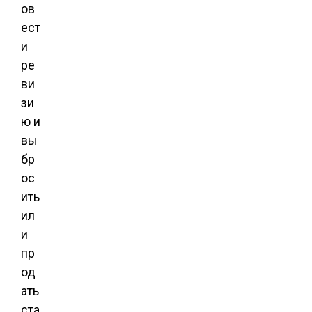
ов
ест
и
ре
ви
зи
ю и
вы
бр
ос
ить
ил
и
пр
од
ать
ста