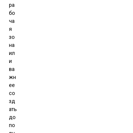
ра
бо
ча
я
зо
на
ил
и
ва
жн
ее
со
зд
ать
до
по