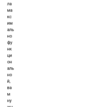
ла
ма
кс
им
аль
но
фу
нк
ци
он
аль
но
й,
ва
м
ну
жн