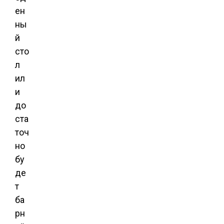
ен
ны
й
сто
л
ил
и
до
ста
точ
но
бу
де
т
ба
рн