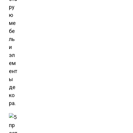
ру
ю
ме
бе
ль
и
эл
ем
ент
ы
де
ко
ра.