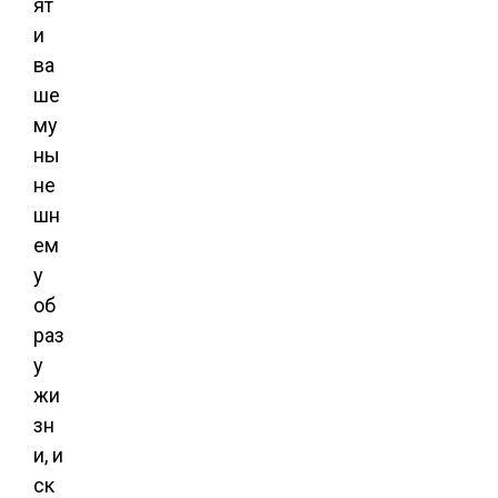
ят
и
ва
ше
му
ны
не
шн
ем
у
об
раз
у
жи
зн
и, и
ск