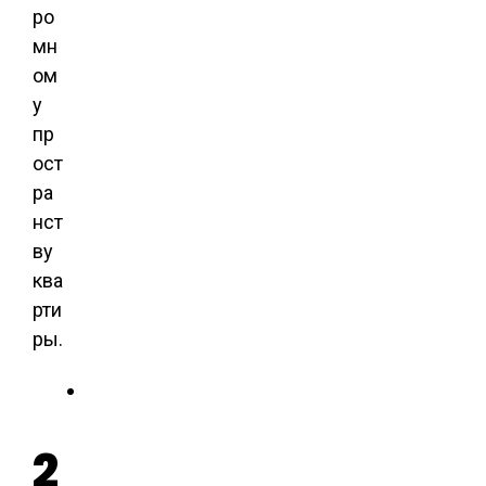
ро
мн
ом
у
пр
ост
ра
нст
ву
ква
рти
ры.
2