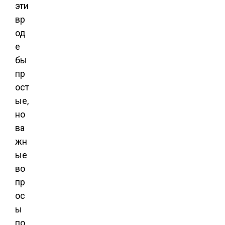
эти
вр
од
е
бы
пр
ост
ые,
но
ва
жн
ые
во
пр
ос
ы
по