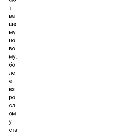
т
ва
ше
му
но
во
му,
бо
ле
е
вз
ро
сл
ом
у
ста