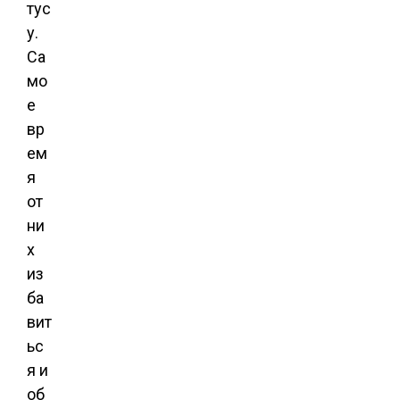
тус
у.
Са
мо
е
вр
ем
я
от
ни
х
из
ба
вит
ьс
я и
об