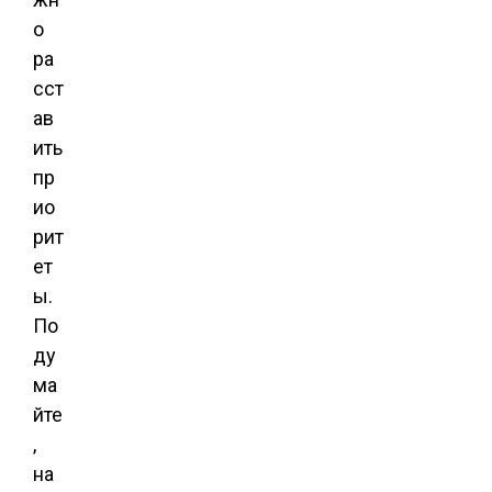
о
ра
сст
ав
ить
пр
ио
рит
ет
ы.
По
ду
ма
йте
,
на