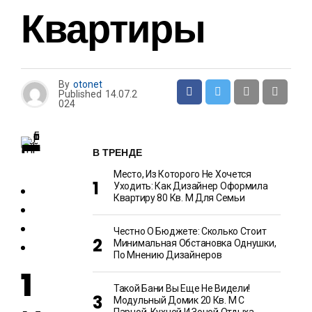
Квартиры
By
otonet
Published
14.07.2
024
В ТРЕНДЕ
Место, Из Которого Не Хочется
Уходить: Как Дизайнер Оформила
Квартиру 80 Кв. М Для Семьи
Честно О Бюджете: Сколько Стоит
Минимальная Обстановка Однушки,
По Мнению Дизайнеров
1
Такой Бани Вы Еще Не Видели!
Модульный Домик 20 Кв. М С