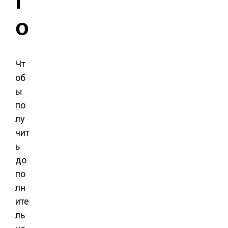
г
о
Чт
об
ы
по
лу
чит
ь
до
по
лн
ите
ль