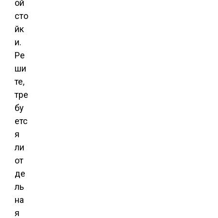
ой
сто
йк
и.
Ре
ши
те,
тре
бу
етс
я
ли
от
де
ль
на
я