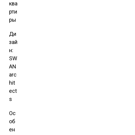
Ди
зай
н:
SW
AN
arc
hit
ect
s
Ос
об
ен