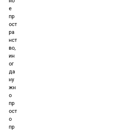
но
е
пр
ост
ра
нст
во,
ин
ог
да
ну
жн
о
пр
ост
о
пр