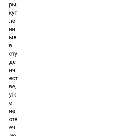
ры,
куп
ле
нн
ые
в
сту
де
нч
ест
ве,
уж
е
не
отв
еч
аю