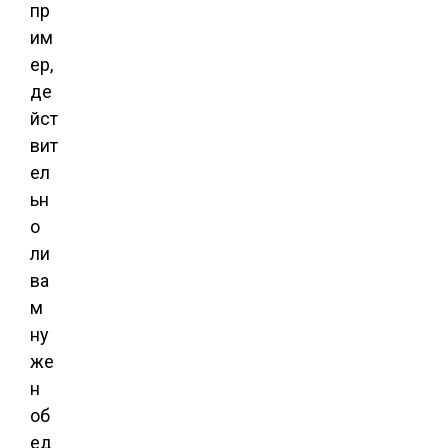
пр
им
ер,
де
йст
вит
ел
ьн
о
ли
ва
м
ну
же
н
об
ед