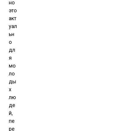
но
это
акт
уал
ьн
о
дл
я
мо
ло
ды
х
лю
де
й,
пе
ре