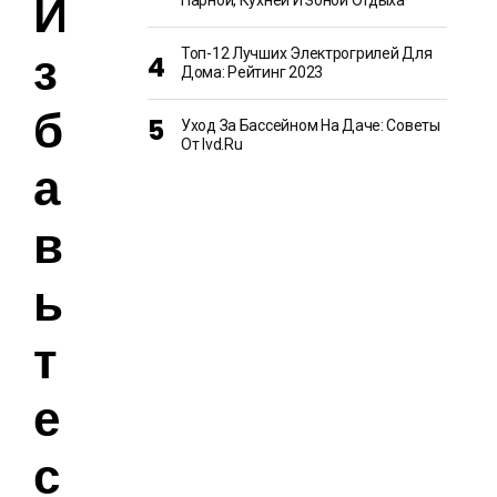
И
Парной, Кухней И Зоной Отдыха
з
Топ-12 Лучших Электрогрилей Для
Дома: Рейтинг 2023
б
Уход За Бассейном На Даче: Советы
От Ivd.ru
а
в
ь
т
е
с