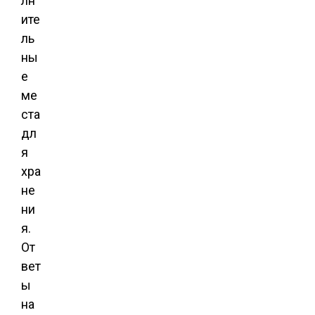
лн
ите
ль
ны
е
ме
ста
дл
я
хра
не
ни
я.
От
вет
ы
на