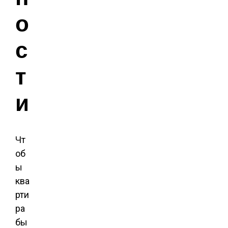
о
с
т
и
Чт
об
ы
ква
рти
ра
бы