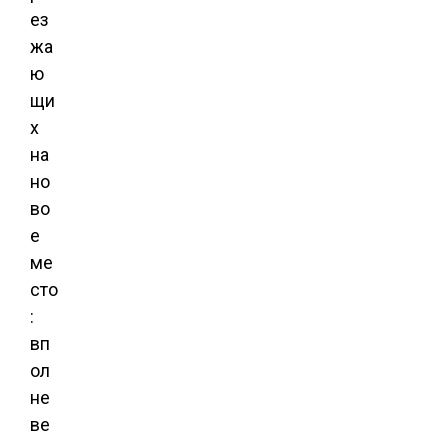
ез
жа
ю
щи
х
на
но
во
е
ме
сто
:
вп
ол
не
ве