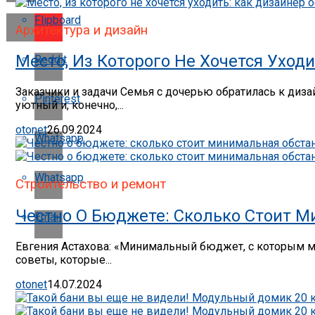
Flipboard
Архитектура и дизайн
Место, Из Которого Не Хочется Уход
Reddit
Заказчики и задачи Семья с дочерью обратилась к диз
Pinterest
уютный и, конечно,...
otonet
26.09.2024
Whatsapp
Whatsapp
Строительство и ремонт
Честно О Бюджете: Сколько Стоит 
Email
Евгения Астахова: «Минимальный бюджет, с которым мн
советы, которые...
otonet
14.07.2024