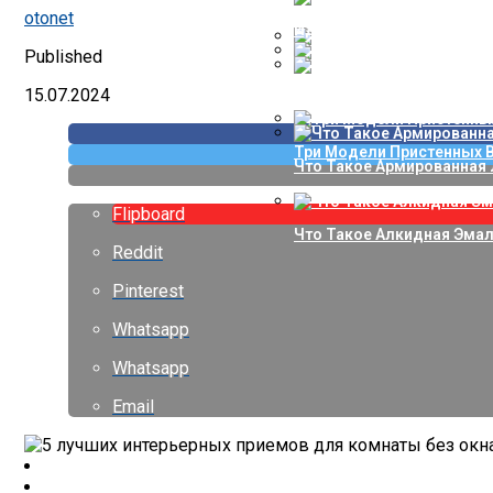
7 Спорных Приемов В Офо
В Техасе Продается Дом 
otonet
Идеи Для Маленькой Прих
Published
Дизайн Гостиной-2022: 5
В Вене Представили Прое
15.07.2024
Что Сделать Вместо Стен
Три Модели Пристенных 
Что Такое Армированная 
Flipboard
Что Такое Алкидная Эмал
Reddit
Pinterest
Whatsapp
Whatsapp
Email