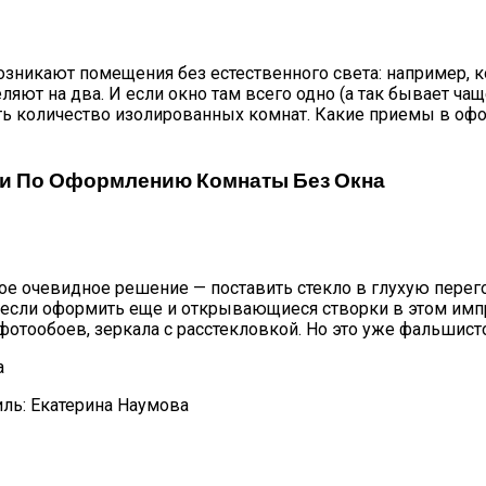
озникают помещения без естественного света: например, 
т на два. И если окно там всего одно (а так бывает чаще 
ть количество изолированных комнат. Какие приемы в офо
ми По Оформлению Комнаты Без Окна
амое очевидное решение — поставить стекло в глухую перег
 А если оформить еще и открывающиеся створки в этом имп
отообоев, зеркала с расстекловкой. Но это уже фальшисто
иль: Екатерина Наумова