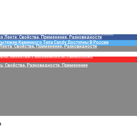
рмлении Гостиной, От Которых Откажутся Дизайнеры
С Интерьером В Стиле Сериала «Друзья»
ожей: Как Оформить И Обставить Пространство
5 Фото Интерьеров Зала, Модные Тенденции
кт Дома С Садом На Крыше Здания
ки В Гостиной? 7 Стильных Вариантов От Дизайнеров
Вытяжек Каминного Типа Candy Доступны В России
Лента: Свойства, Применение, Разновидности
ь: Свойства, Разновидности, Применение