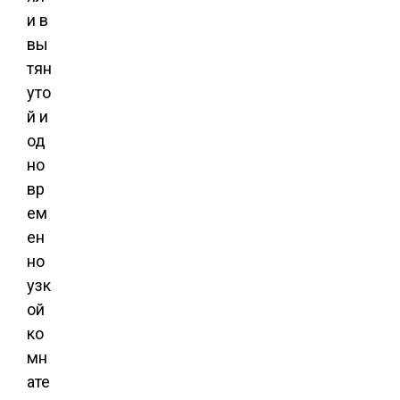
и в
вы
тян
уто
й и
од
но
вр
ем
ен
но
узк
ой
ко
мн
ате