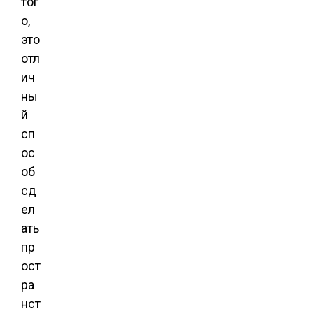
тог
о,
это
отл
ич
ны
й
сп
ос
об
сд
ел
ать
пр
ост
ра
нст