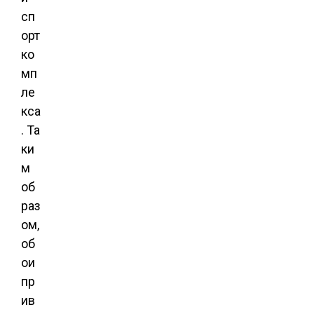
сп
орт
ко
мп
ле
кса
. Та
ки
м
об
раз
ом,
об
ои
пр
ив