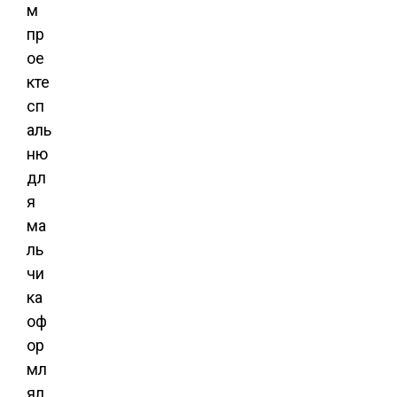
м
пр
ое
кте
сп
аль
ню
дл
я
ма
ль
чи
ка
оф
ор
мл
ял