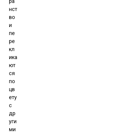
ра
нст
во
и
пе
ре
кл
ика
ют
ся
по
цв
ету
с
др
уги
ми