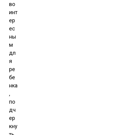
во
инт
ер
ес
ны
м
дл
я
ре
бе
нка
,
по
дч
ер
кну
ть