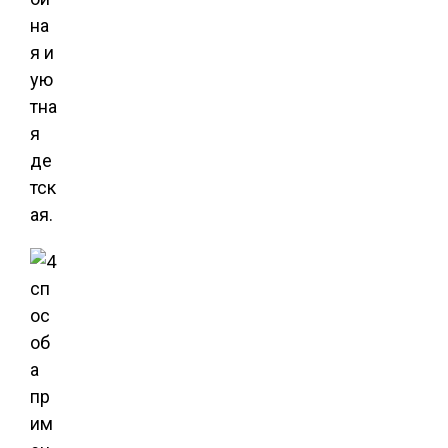
на
я и
ую
тна
я
де
тск
ая.