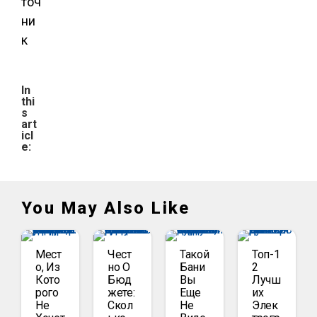
точ
ни
к
In
thi
s
art
icl
e:
You May Also Like
Мест
Чест
Такой
Топ-1
О, Из
Но О
Бани
2
Кото
Бюд
Вы
Лучш
Рого
Жете:
Еще
Их
Не
Скол
Не
Элек