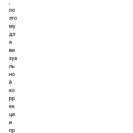
,
по
это
му
дл
я
ви
зуа
ль
но
й
ко
рр
ек
ци
и
пр