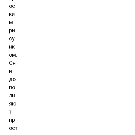
ос
ки
м
ри
су
нк
ом.
Он
и
до
по
лн
яю
т
пр
ост