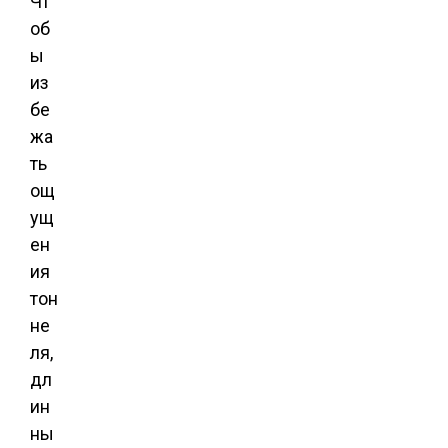
Чт
об
ы
из
бе
жа
ть
ощ
ущ
ен
ия
тон
не
ля,
дл
ин
ны