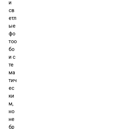
и
св
етл
ые
фо
тоо
бо
и с
те
ма
тич
ес
ки
м,
но
не
бр