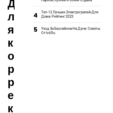
Д
Парной, Кухней И Зоной Отдыха
л
Топ-12 Лучших Электрогрилей Для
Дома: Рейтинг 2023
я
Уход За Бассейном На Даче: Советы
От Ivd.ru
к
о
р
р
е
к