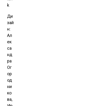
Ди
зай
н:
Ал
ек
са
нд
ра
Ог
ор
од
ни
ко
ва,
Ир