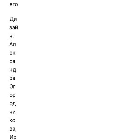
Ди
зай
н:
Ал
ек
са
нд
ра
Ог
ор
од
ни
ко
ва,
Ир