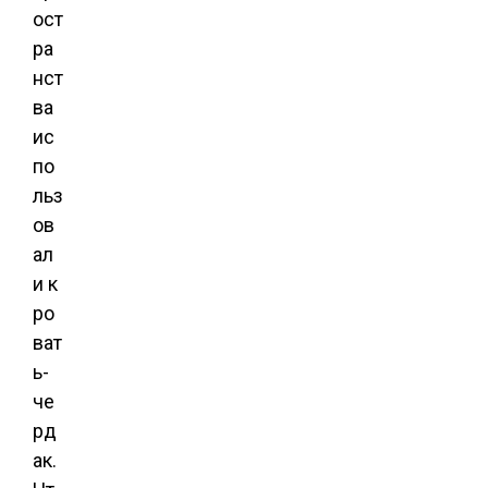
ост
ра
нст
ва
ис
по
льз
ов
ал
и к
ро
ват
ь-
че
рд
ак.