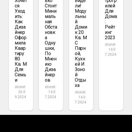
Хочет
Ько
Виде
Трогр
Ся
Стоит
Ли!
Илей
Уход
Мини
Моду
Для
Ить:
Маль
Льны
Дома
Как
Ная
Й
:
Диза
Обста
Доми
Рейт
Йнер
Новк
К 20
Инг
Офор
А
Кв. М
2023
Мила
Одну
С
otonet
Квар
Шки,
Парн
14.0
Тиру
По
Ой,
7.2024
80
Мнен
Кухн
Кв. М
Ию
Ей И
Для
Диза
Зоно
Семь
Йнер
Й
И
Ов
Отды
Ха
otonet
otonet
26.0
14.0
otonet
9.2024
7.2024
14.0
7.2024