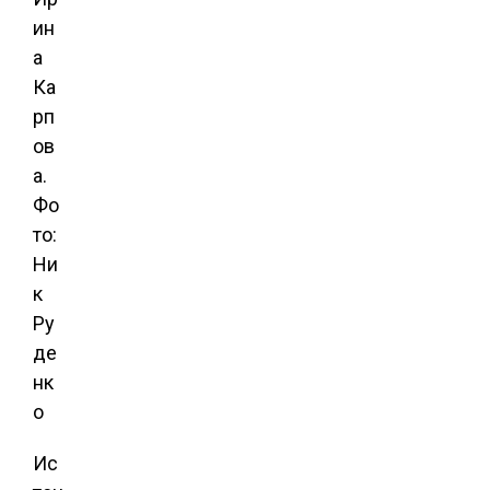
ин
а
Ка
рп
ов
а.
Фо
то:
Ни
к
Ру
де
нк
о
Ис