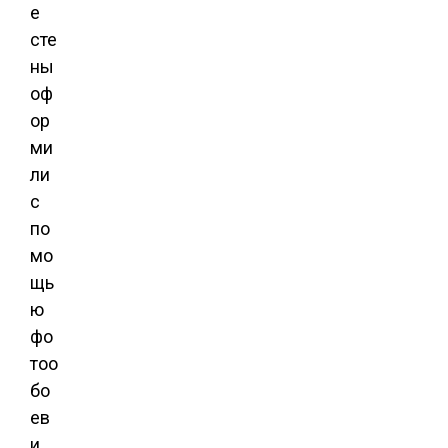
е
сте
ны
оф
ор
ми
ли
с
по
мо
щь
ю
фо
тоо
бо
ев
и