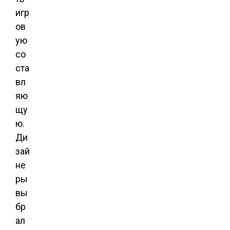
игр
ов
ую
со
ста
вл
яю
щу
ю.
Ди
зай
не
ры
вы
бр
ал