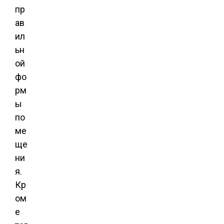
пр
ав
ил
ьн
ой
фо
рм
ы
по
ме
ще
ни
я.
Кр
ом
е