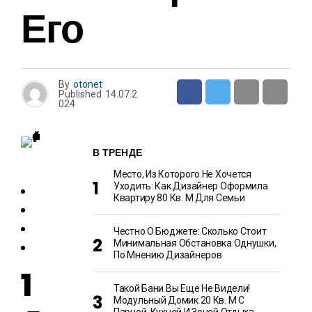
Его
By
otonet
Published
14.07.2
024
В ТРЕНДЕ
Место, Из Которого Не Хочется
Уходить: Как Дизайнер Оформила
Квартиру 80 Кв. М Для Семьи
Честно О Бюджете: Сколько Стоит
Минимальная Обстановка Однушки,
По Мнению Дизайнеров
1
Такой Бани Вы Еще Не Видели!
Модульный Домик 20 Кв. М С